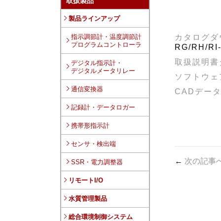
取扱製品
製品ラインアップ
指示調節計・温度調節計
カタログダ
プログラムコントローラ
RG/RH/R
取扱説明書
デジタル指示計・
デジタルメータリレー
ソフトウェ
通信変換器
CADデー
記録計・データロガー
携帯形指示計
センサ・検出端
←
次の記事
SSR・電力調整器
リモートI/O
水質管理製品
総合環境制御システム