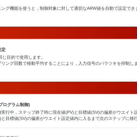
ニング機能を使うと，制御対象に対して適切なARW値を自動で設定でき
設定
同じ目的で使用します。
プリング回数で移動平均することにより，入力信号のパラツキを抑制し
プログラム制御)
実行中，ステップ終了時に現在値(PV)と目標値(SV)の偏差がウエイ
V)と目標値(SV)の偏差がウエイト設定値内に入るまで次のステップに移