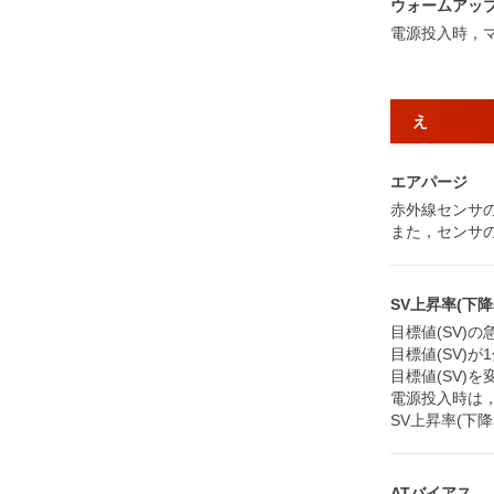
ウォームアッ
電源投入時，
え
エアパージ
赤外線センサ
また，センサ
SV上昇率(下降
目標値(SV)
目標値(SV)
目標値(SV)
電源投入時は，
SV上昇率(下
ATバイアス