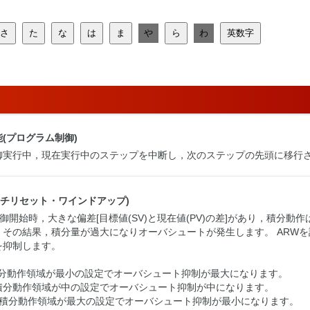
さ
た
な
は
ま
や
ら
わ
英数字
(プログラム制御)
御実行中，現在実行中のステップを中断し，次のステップの先頭に移行
ンチリセット・ワインドアップ)
制御開始時，大きな偏差[目標値(SV)と現在値(PV)の差]があり，積分動作
。その結果，積分量が過大になりオーバシュートが発生します。 ARW
を抑制します。
積分動作領域が最小の設定でオーバシュート抑制が最大になります。
，積分動作領域が中の設定でオーバシュート抑制が中になります。
，積分動作領域が最大の設定でオーバシュート抑制が最小になります。