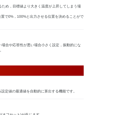
するため，目標値より大きく温度が上昇してしまう場
置で0%，100%と出力させる位置を決めることがで
い場合や応答性が悪い場合小さく設定，振動的にな
。
RW各設定値の最適値を自動的に算出する機能です。
差(オフセット)が生じます。