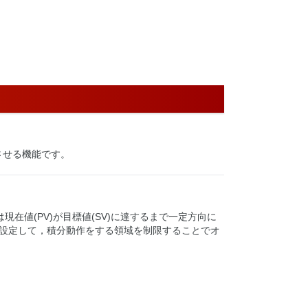
させる機能です。
は現在値(PV)が目標値(SV)に達するまで一定方向に
を設定して，積分動作をする領域を制限することでオ