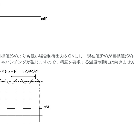
が目標値(SV)よりも低い場合制御出力をONにし，現在値(PV)が目標値(S
トやハンチングが生じますので，精度を要求する温度制御には向きませ