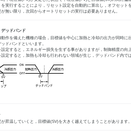
トを実行することにより，リセット設定を自動的に算出し，オフセット
更が無い限り，次回からオートリセットの実行は必要ありません。
・デッドバンド
御動作を備えた機種の場合，目標値を中心に加熱と冷却の出力が同時に
デッドバンドといいます。
を設定すると，エネルギー損失を生ずる事がありますが，制御精度の向
を設定すると，加熱も冷却も行われない領域が生じ，デッドバンド内で
ト
が昇温していくと，目標値(SV)を大きく越えてしまうことがあります