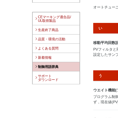
オートチュー
CEマーキング適合品/
UL取得製品
い
生産終了商品
品質・環境の活動
移動平均回数
よくある質問
PVフィルタと
設定したサン
新着情報
制御用語辞典
う
サポート
ダウンロード
ウエイト機能(
プログラム制御
ず，現在値(P