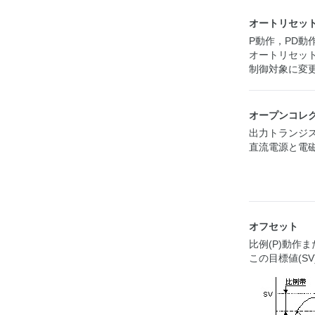
オートリセッ
P動作，PD動
オートリセッ
制御対象に変
オープンコレ
出力トランジ
直流電源と電磁
オフセット
比例(P)動作
この目標値(S