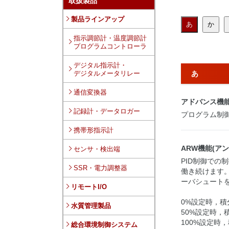
取扱製品
製品ラインアップ
あ
か
指示調節計・温度調節計
プログラムコントローラ
デジタル指示計・
デジタルメータリレー
あ
通信変換器
アドバンス機能
記録計・データロガー
プログラム制
携帯形指示計
ARW機能(ア
センサ・検出端
PID制御での
SSR・電力調整器
働き続けます
ーバシュート
リモートI/O
0%設定時，
水質管理製品
50%設定時
100%設定時
総合環境制御システム