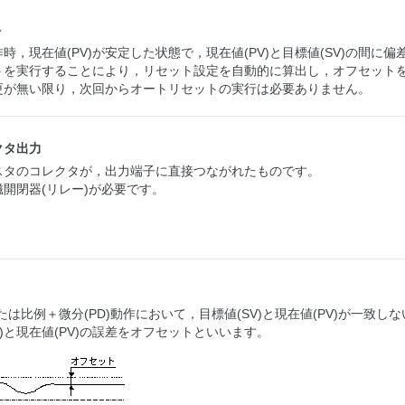
ト
作時，現在値(PV)が安定した状態で，現在値(PV)と目標値(SV)の間に偏
トを実行することにより，リセット設定を自動的に算出し，オフセット
更が無い限り，次回からオートリセットの実行は必要ありません。
クタ出力
スタのコレクタが，出力端子に直接つながれたものです。
開閉器(リレー)が必要です。
または比例＋微分(PD)動作において，目標値(SV)と現在値(PV)が一致
V)と現在値(PV)の誤差をオフセットといいます。