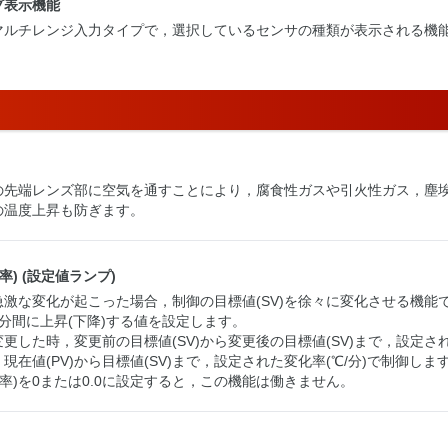
プ表示機能
マルチレンジ入力タイプで，選択しているセンサの種類が表示される機
の先端レンズ部に空気を通すことにより，腐食性ガスや引火性ガス，塵
の温度上昇も防ぎます。
率) (設定値ランプ)
の急激な変化が起こった場合，制御の目標値(SV)を徐々に変化させる機能
が1分間に上昇(下降)する値を設定します。
を変更した時，変更前の目標値(SV)から変更後の目標値(SV)まで，設定さ
現在値(PV)から目標値(SV)まで，設定された変化率(℃/分)で制御しま
降率)を0または0.0に設定すると，この機能は働きません。