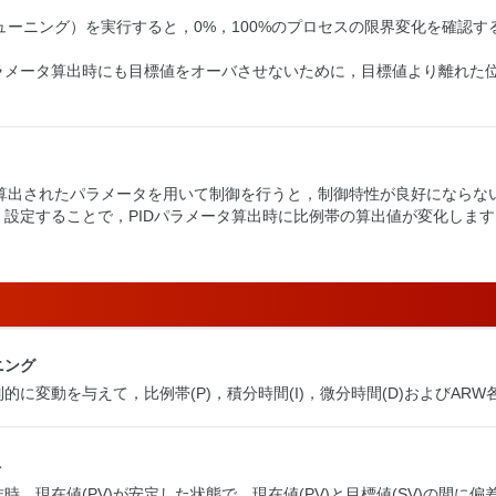
ューニング）を実行すると，0%，100%のプロセスの限界変化を確認
。
ラメータ算出時にも目標値をオーバさせないために，目標値より離れた位
で算出されたパラメータを用いて制御を行うと，制御特性が良好にならな
く設定することで，PIDパラメータ算出時に比例帯の算出値が変化します
ニング
的に変動を与えて，比例帯(P)，積分時間(I)，微分時間(D)およびA
ト
作時，現在値(PV)が安定した状態で，現在値(PV)と目標値(SV)の間に偏