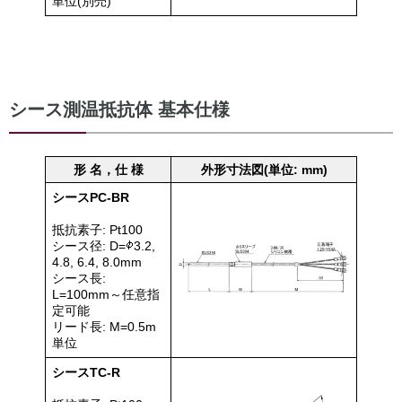
単位(別売)
シース測温抵抗体 基本仕様
形 名，仕 様
外形寸法図(単位: mm)
シースPC-BR
抵抗素子: Pt100
シース径: D=
3.2,
4.8, 6.4, 8.0mm
シース長:
L=100mm～任意指
定可能
リード長: M=0.5m
単位
シースTC-R