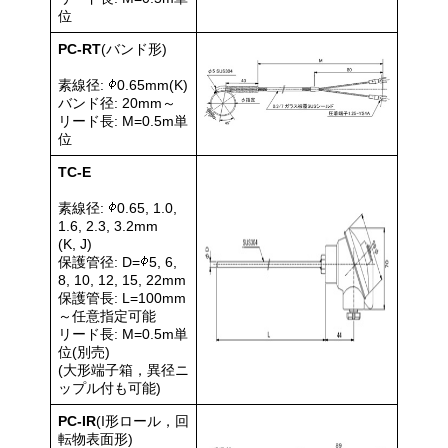
位
PC-RT
(バンド形)
素線径:
0.65mm(K)
バンド径: 20mm～
リード長: M=0.5m単
位
TC-E
素線径:
0.65, 1.0,
1.6, 2.3, 3.2mm
(K, J)
保護管径: D=
5, 6,
8, 10, 12, 15, 22mm
保護管長: L=100mm
～任意指定可能
リード長: M=0.5m単
位(別売)
(大形端子箱，異径ニ
ップル付も可能)
PC-IR
(I形ロール，回
転物表面形)