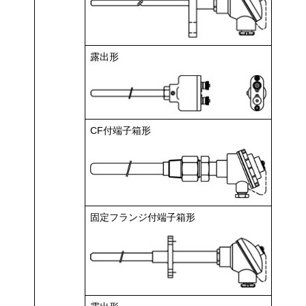
露出形
CF付端子箱形
固定フランジ付端子箱形