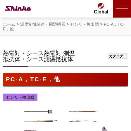
Global
>
>
>
ホーム
温度制御関連・周辺機器
センサ・検出端
PC-A，TC-
E，他
熱電対・シース熱電対 測温
カタログ
抵抗体・シース測温抵抗体
PC-A，TC-E，他
センサ・検出端