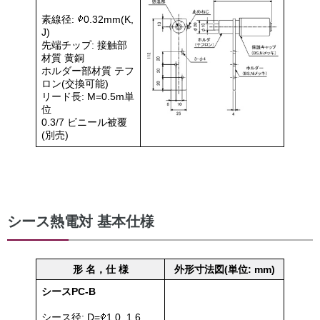
素線径:
0.32mm(K,
J)
先端チップ: 接触部
材質 黄銅
ホルダー部材質 テフ
ロン(交換可能)
リード長: M=0.5m単
位
0.3/7 ビニール被覆
(別売)
シース熱電対 基本仕様
形 名，仕 様
外形寸法図(単位: mm)
シースPC-B
シース径: D=
1.0, 1.6,