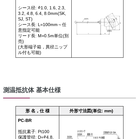
シース径:
1.0, 1.6, 2.3,
3.2, 4.8, 6.4, 8.0mm(SK,
SJ, ST)
シース長: L=100mm～任
意指定可能
リード長: M=0.5m単位(別
売)
(大形端子箱，異径ニップ
ル付も可能)
測温抵抗体 基本仕様
形 名，仕 様
外形寸法図(単位: mm)
PC-BR
抵抗素子: Pt100
保護管径: D=
4.8,