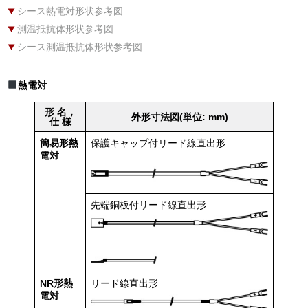
シース熱電対形状参考図
測温抵抗体形状参考図
シース測温抵抗体形状参考図
熱電対
形 名，
外形寸法図(単位: mm)
仕 様
簡易形熱
保護キャップ付リード線直出形
電対
先端銅板付リード線直出形
NR形熱
リード線直出形
電対