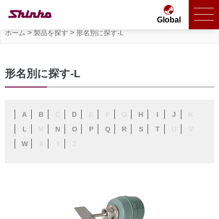
Global
>
>
ホーム
製品を探す
形名別に探す-L
形名別に探す-L
A
B
C
D
E
F
G
H
I
J
K
L
M
N
O
P
Q
R
S
T
U
V
W
X
Y
Z