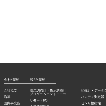
会社情報
製品情報
会社概要
温度調節計・指示調節計
記録計・データ
プログラムコントローラ
沿革
ハンディ測定器
リモートI/O
国内事業所
センサ検出端