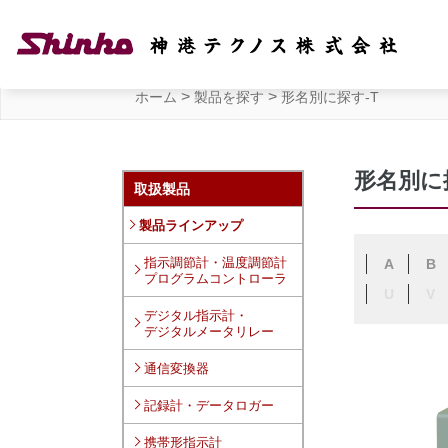
>
>
ホーム
製品を探す
形名別に探す-T
形名別に
取扱製品
製品ラインアップ
指示調節計・温度調節計
A
B
プログラムコントローラ
U
V
デジタル指示計・
デジタルメータリレー
通信変換器
記録計・データロガー
携帯形指示計