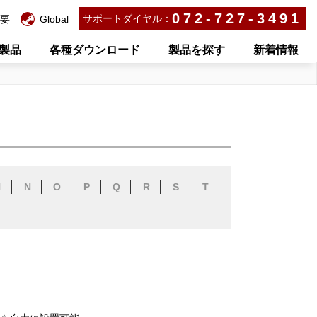
072-727-3491
サポートダイヤル：
要
Global
製品
各種ダウンロード
製品を探す
新着情報
M
N
O
P
Q
R
S
T