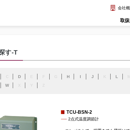
会社概
取扱
探す-T
C
D
E
F
G
H
I
J
K
L
W
X
Y
Z
TCU-BSN-2
2点式温度調節計