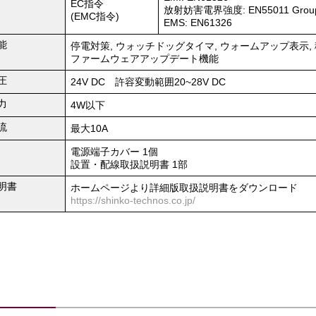
EC指令
放射妨害電界強度: EN55011 Group1
(EMC指令)
EMS: EN61326
能
停電対策, ウォッチドッグタイマ, ウォームアップ表示,
ファームウェアアップデート機能
圧
24V DC 許容変動範囲20~28V DC
力
4W以下
流
最大10A
電源端子カバー 1個
設置・配線取扱説明書 1部
明書
ホームページより詳細版取扱説明書をダウンロード
https://shinko-technos.co.jp/