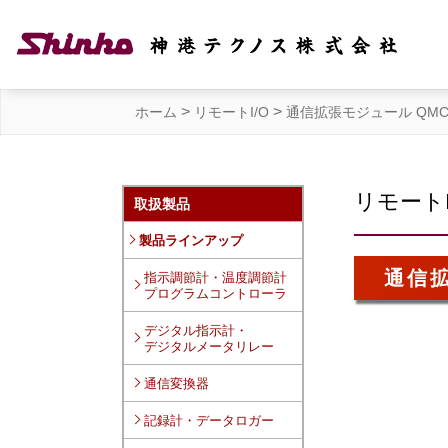
>
>
ホーム
リモートI/O
通信拡張モジュール QMC1
リモートI
取扱製品
製品ラインアップ
通信拡
指示調節計・温度調節計
プログラムコントローラ
デジタル指示計・
デジタルメータリレー
通信変換器
記録計・データロガー