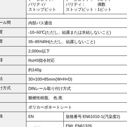
パリティ/
パリティ： 偶数
ストップビット
ストップビット：1ビット
ール間
内部バス通信
度
-10~50℃(ただし、結露または氷結しないこと)
度
35~85%RH(ただし、結露しないこと)
2,000m以下
様
RoHS指令対応
約140g
法
30×100×85mm(W×H×D)
け方式
DINレール取り付け方式
難燃性樹脂, 色:黒
ポリカーボネートシート
格
EN
規格番号:EN61010-1(汚染度2)
EMI: EN61326