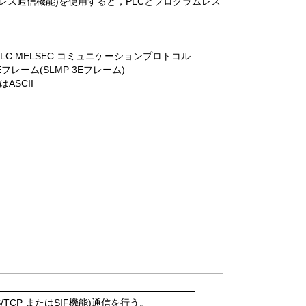
プログラムレス通信機能)を使用すると，PLCとプログラムレス
MELSEC コミュニケーションプロトコル
ーム(SLMP 3Eフレーム)
SCII
US/TCP またはSIF機能)通信を行う。