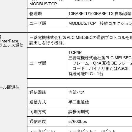
MODBUS/TCP
物理層
10BASE-T/100BASE-TX 自動認識
ユーザ層
MODBUS/TCP 接続コネクション
能
三菱電機株式会社製PLC MELSECの通信プロトコル
InterFace,
読出しを行う機能。
ラムレス通信
TCP/IP
三菱電機株式会社製PLC MELS
ユーザ層
フレーム：QnA 互換 3E フレーム(
コード：バイナリまたはASCII
持続可能PLC：1台
ール間通信
通信回線
内部バス
通信方式
半二重通信
同期方式
調歩同期式
通信速度
57600bps
データビット/
データビット： 8ビット