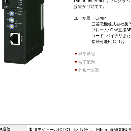
(Smart InterFace，
接続が可能です。
ユーザ層: TCP/IP
三菱電機株式会社製PLC 
フレーム: QnA互換3Eフレ
コード: バイナリまたはA
接続可能PLC: 1台
標準機能
端子配列
外形寸法図
net通信
制御モジュール(QTC1-□)と接続し、Ethernet(MODB