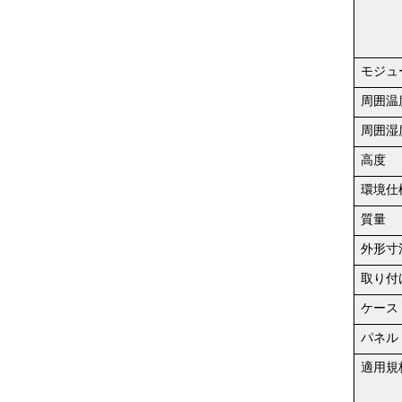
モジュ
周囲温
周囲湿
高度
環境仕
質量
外形寸
取り付
ケース
パネル
適用規