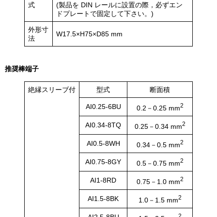
式
(製品を DIN レールに設置の際，必ずエン
ドプレートで固定して下さい。)
外形寸
W17.5×H75×D85 mm
法
推奨棒端子
絶縁スリーブ付
型式
断面積
2
AI0.25-6BU
0.2－0.25 mm
2
AI0.34-8TQ
0.25－0.34 mm
2
AI0.5-8WH
0.34－0.5 mm
2
AI0.75-8GY
0.5－0.75 mm
2
AI1-8RD
0.75－1.0 mm
2
AI1.5-8BK
1.0－1.5 mm
2