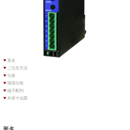
形名
ご注文方法
仕様
環境仕様
端子配列
外形寸法図
形名