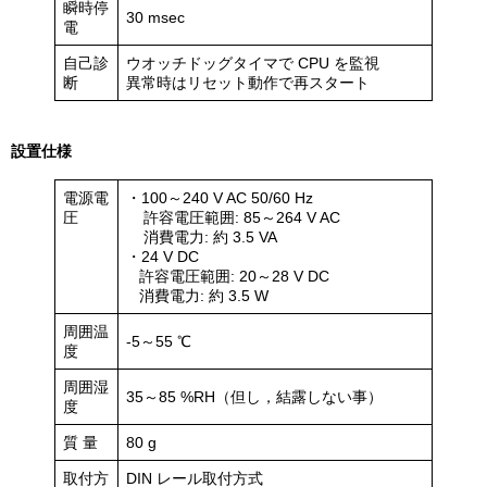
瞬時停
30 msec
電
自己診
ウオッチドッグタイマで CPU を監視
断
異常時はリセット動作で再スタート
設置仕様
電源電
・100～240 V AC 50/60 Hz
圧
許容電圧範囲: 85～264 V AC
消費電力: 約 3.5 VA
・24 V DC
許容電圧範囲: 20～28 V DC
消費電力: 約 3.5 W
周囲温
-5～55 ℃
度
周囲湿
35～85 %RH（但し，結露しない事）
度
質 量
80 g
取付方
DIN レール取付方式