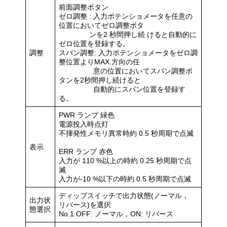
前面調整ボタン
ゼロ調整 : 入力ポテンショメータを任意の
位置においてゼロ調整ボタ
ンを2 秒間押し続 けると自動的に
ゼロ位置を登録する。
調整
スパン調整: 入力ポテンショメータをゼロ調
整位置よりMAX.方向の任
意の位置においてスパン調整ボ
タンを2秒間押し続けると
自動的にスパン位置を登録す
る。
PWR ランプ 緑色
電源投入時点灯
不揮発性メモリ異常時約 0.5 秒周期で点滅
表示
ERR ランプ 赤色
入力が 110 %以上の時約 0.25 秒周期で点
滅
入力が-10 %以下の時約 0.5 秒周期で点滅
ディップスイッチで出力状態(ノーマル，
出力状
リバース)を選択
態選択
No.1 OFF: ノーマル，ON: リバース