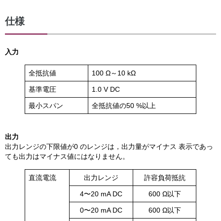
仕様
入力
全抵抗値
100 Ω～10 kΩ
基準電圧
1.0 V DC
最小スパン
全抵抗値の50 %以上
出力
出力レンジの下限値が0 のレンジは，出力量がマイナス 表示であっ
ても出力はマイナス値にはなりません。
直流電流
出力レンジ
許容負荷抵抗
4〜20 mA DC
600 Ω以下
0〜20 mA DC
600 Ω以下