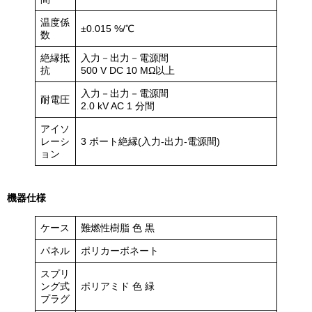
温度係
±0.015 %/℃
数
絶縁抵
入力－出力－電源間
抗
500 V DC 10 MΩ以上
入力－出力－電源間
耐電圧
2.0 kV AC 1 分間
アイソ
レーシ
3 ポート絶縁(入力-出力-電源間)
ョン
機器仕様
ケース
難燃性樹脂 色 黒
パネル
ポリカーボネート
スプリ
ング式
ポリアミド 色 緑
プラグ