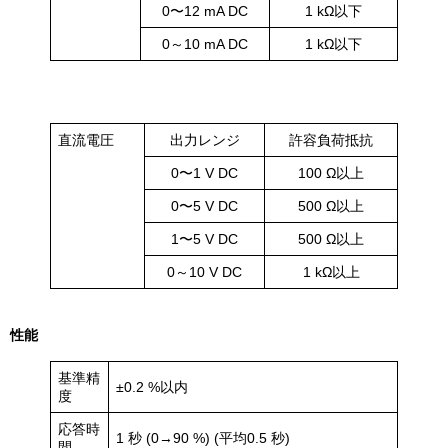
0〜12 mA DC
1 kΩ以下
0～10 mA DC
1 kΩ以下
出力
直流電圧
出力レンジ
許容負荷抵抗
0〜1 V DC
100 Ω以上
0〜5 V DC
500 Ω以上
1〜5 V DC
500 Ω以上
0～10 V DC
1 kΩ以上
性能
基準精
±0.2 %以内
度
応答時
1 秒 (0→90 %) (平均0.5 秒)
間