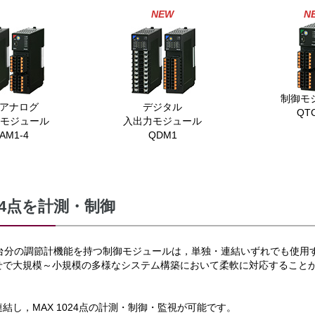
NEW
N
カ
カ
ラ
ラ
ム
ム
リ
リ
ン
ン
ク
ク
制御モ
 アナログ
デジタル
QT
力モジュール
入出力モジュール
AM1-4
QDM1
024点を計測・制御
4台分の調節計機能を持つ制御モジュールは，単独・連結いずれでも使用
せで大規模～小規模の多様なシステム構築において柔軟に対応すること
結し，MAX 1024点の計測・制御・監視が可能です。