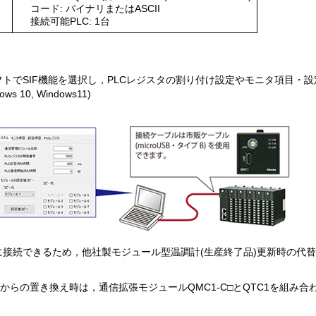
コード: バイナリまたはASCII
接続可能PLC: 1台
トでSIF機能を選択し，PLCレジスタの割り付け設定やモニタ項目・
ws 10, Windows11)
に接続できるため，他社製モジュール型温調計(生産終了品)更新時の代
からの置き換え時は，通信拡張モジュールQMC1-C□とQTC1を組み