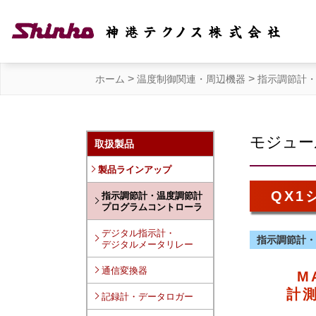
>
>
ホーム
温度制御関連・周辺機器
指示調節計
モジュー
取扱製品
製品ラインアップ
QX1
指示調節計・温度調節計
プログラムコントローラ
デジタル指示計・
指示調節計・
デジタルメータリレー
通信変換器
M
計
記録計・データロガー