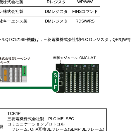
機株式会社製
Rレジスタ
WR/WW
ン株式会社製
DMレジスタ
FINSコマンド
社キーエンス製
DMレジスタ
RDS/WRS
ルQTC1のSIF機能は，三菱電機株式会社製PLC Dレジスタ，QR/QW
TCP/IP
三菱電機株式会社製 PLC MELSEC
コミュニケーションプロトコル
層
フレーム: QnA互換3Eフレーム(SLMP 3Eフレーム)