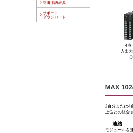
制御用語辞典
カ
サポート
ラ
ダウンロード
ム
リ
ン
ク
4点
入出
Q
MAX 1
2台分または
上位との組合
連結
モジュールを連