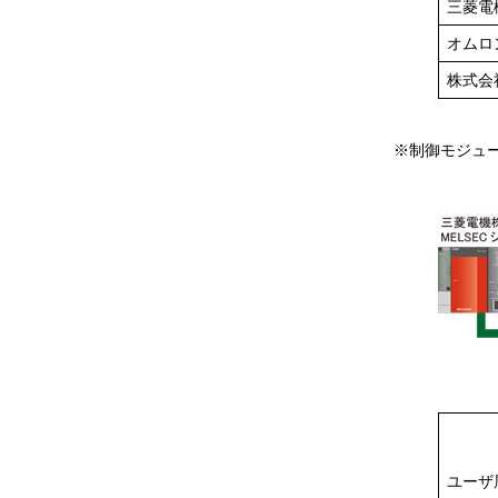
三菱電
オムロ
株式会
※制御モジュー
ユーザ