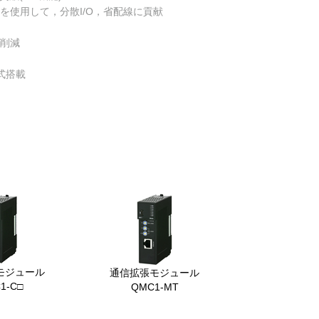
を使用して，分散I/O，省配線に貢献
ト削減
式搭載
カ
ラ
ム
リ
ン
ク
モジュール
通信拡張モジュール
1-C□
QMC1-MT