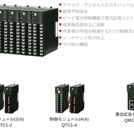
アナログ・デジタル入出力モジュール
故障予知保全
ピーク電力抑制機能で電力設備コス
成果物品質向上に貢献
作業者の手間を軽減する5つの制御方
メンテナンス性の向上
その他の機能
カ
カ
ラ
ラ
ム
ム
リ
リ
ン
ン
ク
ク
通信拡張
ュール(2ch)
制御モジュール(4ch)
QMC
TC1-2
QTC1-4