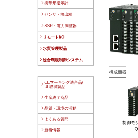
携帯形指示計
センサ・検出端
SSR・電力調整器
リモートI/O
水質管理製品
総合環境制御システム
構成機器
CEマーキング適合品/
カ
UL取得製品
ラ
ム
生産終了商品
リ
ン
品質・環境の活動
ク
よくある質問
制御モジ
Q
新着情報